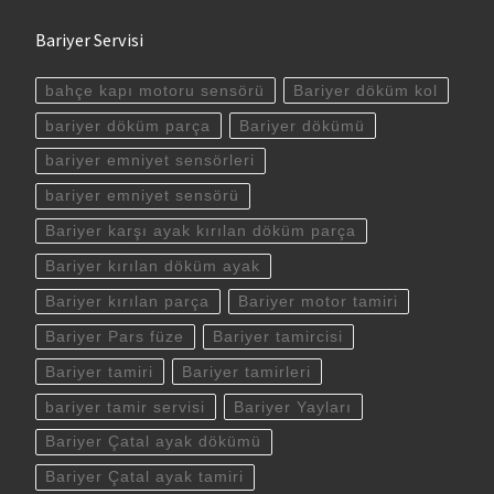
Bariyer Servisi
bahçe kapı motoru sensörü
Bariyer döküm kol
bariyer döküm parça
Bariyer dökümü
bariyer emniyet sensörleri
bariyer emniyet sensörü
Bariyer karşı ayak kırılan döküm parça
Bariyer kırılan döküm ayak
Bariyer kırılan parça
Bariyer motor tamiri
Bariyer Pars füze
Bariyer tamircisi
Bariyer tamiri
Bariyer tamirleri
bariyer tamir servisi
Bariyer Yayları
Bariyer Çatal ayak dökümü
Bariyer Çatal ayak tamiri