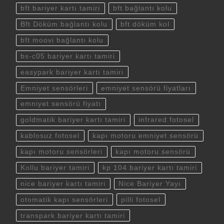
bft bariyer kartı tamiri
bft bağlantı kolu
Bft Döküm bağlantı kolu
bft döküm kol
bft moovi bağlantı kolu
bs-c05 bariyer kartı tamiri
easypark bariyer kartı tamiri
Emniyet sensörleri
emniyet sensörü fiyatları
emniyet sensörü fiyatı
goldmatik bariyer kartı tamiri
infrared fotosel
kablosuz fotosel
kapı motoru emniyet sensörü
kapı motoru sensörleri
kapı motoru sensörü
Kollu bariyer tamiri
kp 104 bariyer kartı tamiri
nice bariyer kartı tamiri
Nice Bariyer Yayı
otomatik kapı sensörleri
pilli fotosel
transpark bariyer kartı tamiri