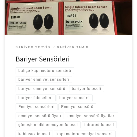
– Pilli Emniyet Sensörü – 8 Mt mesafeden okuyabilen – 12-24 V
enerji girişli […]
BARIYER SERVISI
BARIYER TAMIRI
Bariyer Sensörleri
bahçe kapı motoru sensörü
bariyer emniyet sensörleri
bariyer emniyet sensörü
bariyer fotoseli
bariyer fotoselleri
bariyer sensörü
Emniyet sensörleri
Emniyet sensörü
emniyet sensörü fiyatı
emniyet sensörü fiyatları
güneşten etkilenmeyen fotosel
infrared fotosel
kablosuz fotosel
kapı motoru emniyet sensörü