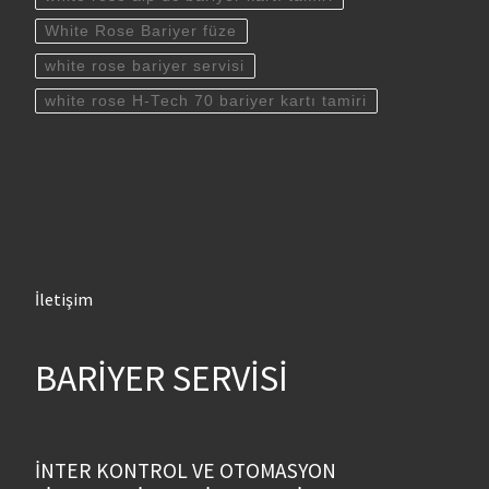
White Rose Bariyer füze
white rose bariyer servisi
white rose H-Tech 70 bariyer kartı tamiri
İletişim
BARİYER SERVİSİ
İNTER KONTROL VE OTOMASYON