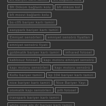
Bft Döküm bağlantı kolu
bft döküm kol
bft moovi bağlantı kolu
bs-c05 bariyer kartı tamiri
easypark bariyer kartı tamiri
Emniyet sensörleri
emniyet sensörü fiyatları
emniyet sensörü fiyatı
goldmatik bariyer kartı tamiri
infrared fotosel
kablosuz fotosel
kapı motoru emniyet sensörü
kapı motoru sensörleri
kapı motoru sensörü
Kollu bariyer tamiri
kp 104 bariyer kartı tamiri
nice bariyer kartı tamiri
Nice Bariyer Yayı
otomatik kapı sensörleri
pilli fotosel
transpark bariyer kartı tamiri
white rose alp dc bariyer kartı tamiri