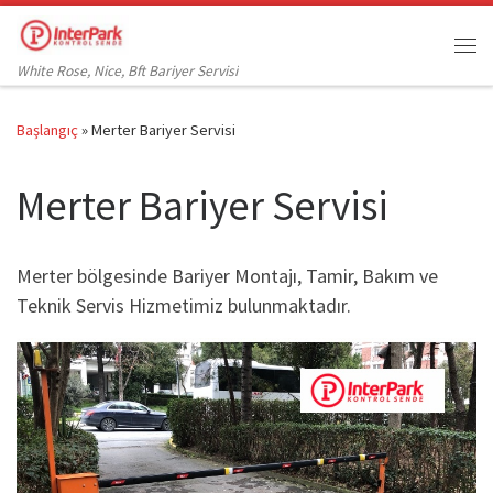
Skip to content
Me
White Rose, Nice, Bft Bariyer Servisi
Başlangıç
»
Merter Bariyer Servisi
Merter Bariyer Servisi
Merter bölgesinde Bariyer Montajı, Tamir, Bakım ve
Teknik Servis Hizmetimiz bulunmaktadır.