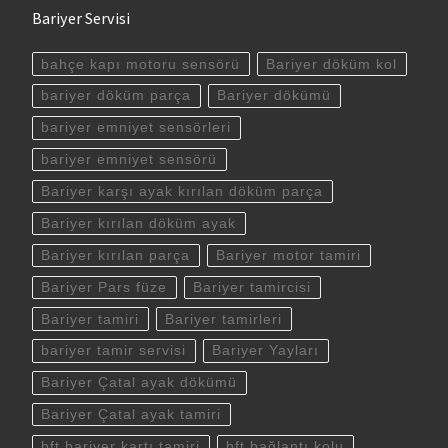
Bariyer Servisi
bahçe kapı motoru sensörü
Bariyer döküm kol
bariyer döküm parça
Bariyer dökümü
bariyer emniyet sensörleri
bariyer emniyet sensörü
Bariyer karşı ayak kırılan döküm parça
Bariyer kırılan döküm ayak
Bariyer kırılan parça
Bariyer motor tamiri
Bariyer Pars füze
Bariyer tamircisi
Bariyer tamiri
Bariyer tamirleri
bariyer tamir servisi
Bariyer Yayları
Bariyer Çatal ayak dökümü
Bariyer Çatal ayak tamiri
bft bariyer kartı tamiri
bft bağlantı kolu