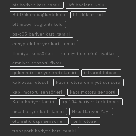
bft bariyer kartı tamiri
bft bağlantı kolu
Bft Döküm bağlantı kolu
bft döküm kol
bft moovi bağlantı kolu
bs-c05 bariyer kartı tamiri
easypark bariyer kartı tamiri
Emniyet sensörleri
emniyet sensörü fiyatları
emniyet sensörü fiyatı
goldmatik bariyer kartı tamiri
infrared fotosel
kablosuz fotosel
kapı motoru emniyet sensörü
kapı motoru sensörleri
kapı motoru sensörü
Kollu bariyer tamiri
kp 104 bariyer kartı tamiri
nice bariyer kartı tamiri
Nice Bariyer Yayı
otomatik kapı sensörleri
pilli fotosel
transpark bariyer kartı tamiri