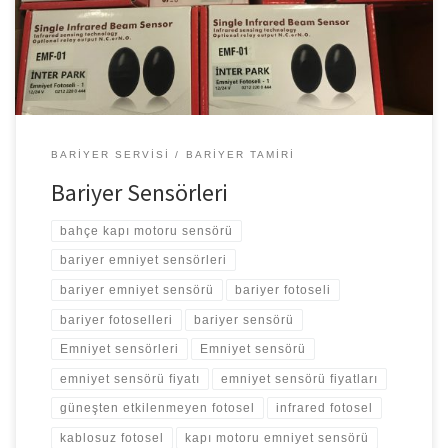
– Pilli Emniyet Sensörü – 8 Mt mesafeden okuyabilen – 12-24 V
enerji girişli […]
BARIYER SERVISI
BARIYER TAMIRI
Bariyer Sensörleri
bahçe kapı motoru sensörü
bariyer emniyet sensörleri
bariyer emniyet sensörü
bariyer fotoseli
bariyer fotoselleri
bariyer sensörü
Emniyet sensörleri
Emniyet sensörü
emniyet sensörü fiyatı
emniyet sensörü fiyatları
güneşten etkilenmeyen fotosel
infrared fotosel
kablosuz fotosel
kapı motoru emniyet sensörü