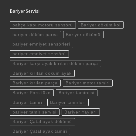
Bariyer Servisi
bahçe kapı motoru sensörü
Bariyer döküm kol
bariyer döküm parça
Bariyer dökümü
bariyer emniyet sensörleri
bariyer emniyet sensörü
Bariyer karşı ayak kırılan döküm parça
Bariyer kırılan döküm ayak
Bariyer kırılan parça
Bariyer motor tamiri
Bariyer Pars füze
Bariyer tamircisi
Bariyer tamiri
Bariyer tamirleri
bariyer tamir servisi
Bariyer Yayları
Bariyer Çatal ayak dökümü
Bariyer Çatal ayak tamiri