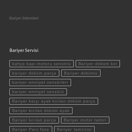
Bariyer Sistemleri
Bariyer Servisi
bahçe kapı motoru sensörü
Bariyer döküm kol
bariyer döküm parça
Bariyer dökümü
bariyer emniyet sensörleri
bariyer emniyet sensörü
Bariyer karşı ayak kırılan döküm parça
Bariyer kırılan döküm ayak
Bariyer kırılan parça
Bariyer motor tamiri
Bariyer Pars füze
Bariyer tamircisi