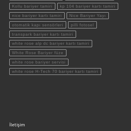
Kollu bariyer tamiri
kp 104 bariyer kartı tamiri
nice bariyer kartı tamiri
Nice Bariyer Yayı
otomatik kapı sensörleri
pilli fotosel
transpark bariyer kartı tamiri
white rose alp dc bariyer kartı tamiri
White Rose Bariyer füze
white rose bariyer servisi
white rose H-Tech 70 bariyer kartı tamiri
İletişim