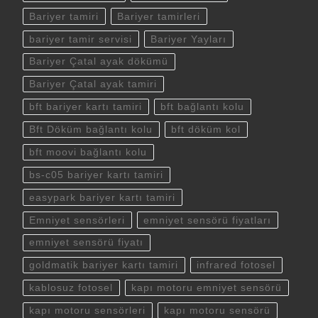
Bariyer tamiri
Bariyer tamirleri
bariyer tamir servisi
Bariyer Yayları
Bariyer Çatal ayak dökümü
Bariyer Çatal ayak tamiri
bft bariyer kartı tamiri
bft bağlantı kolu
Bft Döküm bağlantı kolu
bft döküm kol
bft moovi bağlantı kolu
bs-c05 bariyer kartı tamiri
easypark bariyer kartı tamiri
Emniyet sensörleri
emniyet sensörü fiyatları
emniyet sensörü fiyatı
goldmatik bariyer kartı tamiri
infrared fotosel
kablosuz fotosel
kapı motoru emniyet sensörü
kapı motoru sensörleri
kapı motoru sensörü