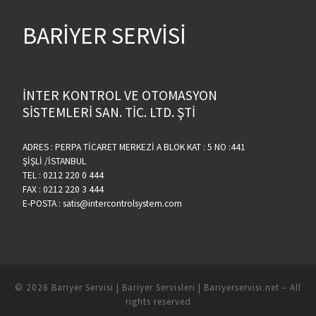
BARİYER SERVİSİ
İNTER KONTROL VE OTOMASYON
SİSTEMLERİ SAN. TİC. LTD. ŞTİ
ADRES : PERPA TİCARET MERKEZİ A BLOK KAT : 5 NO :441
ŞİŞLİ /İSTANBUL
TEL : 0212 220 0 444
FAX : 0212 220 3 444
E-POSTA : satis@intercontrolsystem.com
© 2026
Bariyer Servisi | Bariyer Servisleri | Bariyerservisi.net
– All
rights reserved