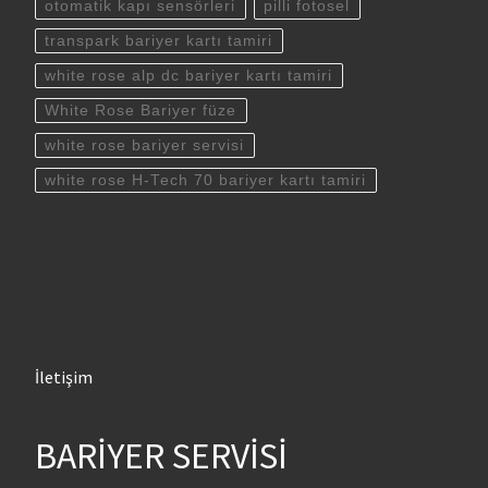
otomatik kapı sensörleri
pilli fotosel
transpark bariyer kartı tamiri
white rose alp dc bariyer kartı tamiri
White Rose Bariyer füze
white rose bariyer servisi
white rose H-Tech 70 bariyer kartı tamiri
İletişim
BARİYER SERVİSİ