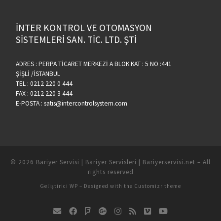
İNTER KONTROL VE OTOMASYON
SİSTEMLERİ SAN. TİC. LTD. ŞTİ
ADRES : PERPA TİCARET MERKEZİ A BLOK KAT : 5 NO :441
ŞİŞLİ /İSTANBUL
TEL : 0212 220 0 444
FAX : 0212 220 3 444
E-POSTA : satis@intercontrolsystem.com
© 2026
Bariyer Servisi | Bariyer Servisleri | Bariyerservisi.net
– All
rights reserved
Geliştirici
WP
– Designed with the
Customizr theme