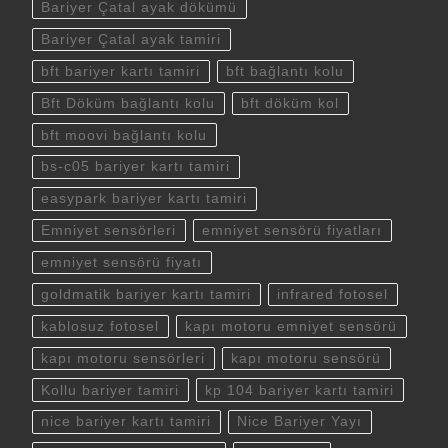
Bariyer Çatal ayak dökümü
Bariyer Çatal ayak tamiri
bft bariyer kartı tamiri
bft bağlantı kolu
Bft Döküm bağlantı kolu
bft döküm kol
bft moovi bağlantı kolu
bs-c05 bariyer kartı tamiri
easypark bariyer kartı tamiri
Emniyet sensörleri
emniyet sensörü fiyatları
emniyet sensörü fiyatı
goldmatik bariyer kartı tamiri
infrared fotosel
kablosuz fotosel
kapı motoru emniyet sensörü
kapı motoru sensörleri
kapı motoru sensörü
Kollu bariyer tamiri
kp 104 bariyer kartı tamiri
nice bariyer kartı tamiri
Nice Bariyer Yayı