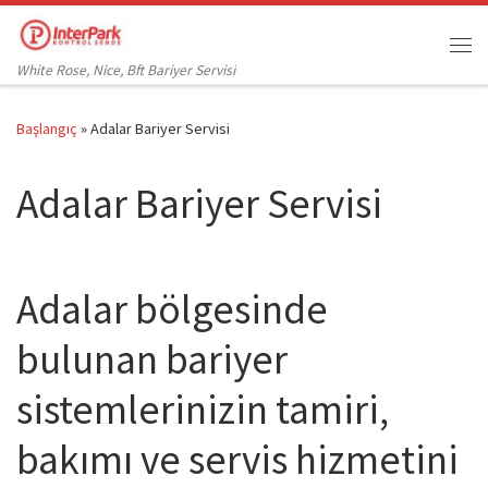
Skip to content
Me
White Rose, Nice, Bft Bariyer Servisi
Başlangıç
»
Adalar Bariyer Servisi
Adalar Bariyer Servisi
Adalar bölgesinde
bulunan bariyer
sistemlerinizin tamiri,
bakımı ve servis hizmetini