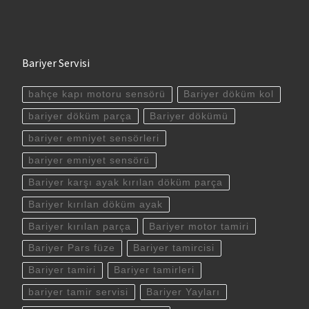
Bariyer Servisi
bahçe kapı motoru sensörü
Bariyer döküm kol
bariyer döküm parça
Bariyer dökümü
bariyer emniyet sensörleri
bariyer emniyet sensörü
Bariyer karşı ayak kırılan döküm parça
Bariyer kırılan döküm ayak
Bariyer kırılan parça
Bariyer motor tamiri
Bariyer Pars füze
Bariyer tamircisi
Bariyer tamiri
Bariyer tamirleri
bariyer tamir servisi
Bariyer Yayları