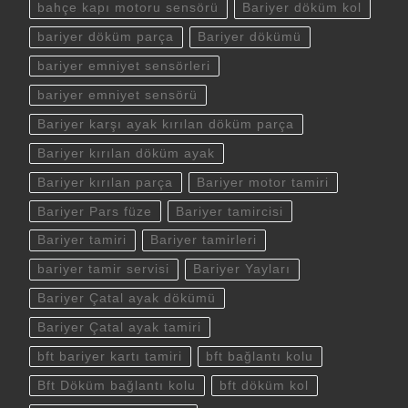
bahçe kapı motoru sensörü
Bariyer döküm kol
bariyer döküm parça
Bariyer dökümü
bariyer emniyet sensörleri
bariyer emniyet sensörü
Bariyer karşı ayak kırılan döküm parça
Bariyer kırılan döküm ayak
Bariyer kırılan parça
Bariyer motor tamiri
Bariyer Pars füze
Bariyer tamircisi
Bariyer tamiri
Bariyer tamirleri
bariyer tamir servisi
Bariyer Yayları
Bariyer Çatal ayak dökümü
Bariyer Çatal ayak tamiri
bft bariyer kartı tamiri
bft bağlantı kolu
Bft Döküm bağlantı kolu
bft döküm kol