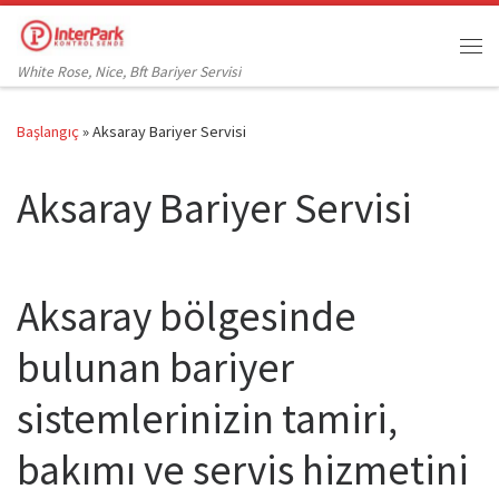
Skip to content
Me
White Rose, Nice, Bft Bariyer Servisi
Başlangıç
»
Aksaray Bariyer Servisi
Aksaray Bariyer Servisi
Aksaray bölgesinde
bulunan bariyer
sistemlerinizin tamiri,
bakımı ve servis hizmetini