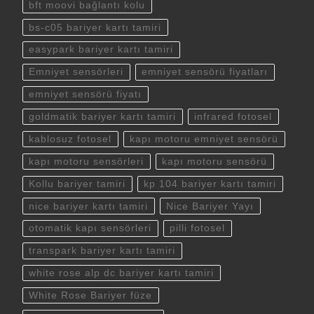
bft moovi bağlantı kolu
bs-c05 bariyer kartı tamiri
easypark bariyer kartı tamiri
Emniyet sensörleri
emniyet sensörü fiyatları
emniyet sensörü fiyatı
goldmatik bariyer kartı tamiri
infrared fotosel
kablosuz fotosel
kapı motoru emniyet sensörü
kapı motoru sensörleri
kapı motoru sensörü
Kollu bariyer tamiri
kp 104 bariyer kartı tamiri
nice bariyer kartı tamiri
Nice Bariyer Yayı
otomatik kapı sensörleri
pilli fotosel
transpark bariyer kartı tamiri
white rose alp dc bariyer kartı tamiri
White Rose Bariyer füze