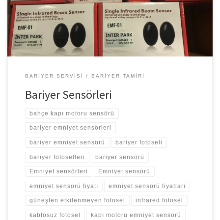
– Pilli Emniyet Sensörü – 8 Mt mesafeden okuyabilen – 12-24 V
enerji girişli […]
BARIYER SERVISI
BARIYER TAMIRI
Bariyer Sensörleri
bahçe kapı motoru sensörü
bariyer emniyet sensörleri
bariyer emniyet sensörü
bariyer fotoseli
bariyer fotoselleri
bariyer sensörü
Emniyet sensörleri
Emniyet sensörü
emniyet sensörü fiyatı
emniyet sensörü fiyatları
güneşten etkilenmeyen fotosel
infrared fotosel
kablosuz fotosel
kapı motoru emniyet sensörü