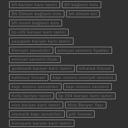
bft bariyer kartı tamiri
bft bağlantı kolu
Bft Döküm bağlantı kolu
bft döküm kol
bft moovi bağlantı kolu
bs-c05 bariyer kartı tamiri
easypark bariyer kartı tamiri
Emniyet sensörleri
emniyet sensörü fiyatları
emniyet sensörü fiyatı
goldmatik bariyer kartı tamiri
infrared fotosel
kablosuz fotosel
kapı motoru emniyet sensörü
kapı motoru sensörleri
kapı motoru sensörü
Kollu bariyer tamiri
kp 104 bariyer kartı tamiri
nice bariyer kartı tamiri
Nice Bariyer Yayı
otomatik kapı sensörleri
pilli fotosel
transpark bariyer kartı tamiri