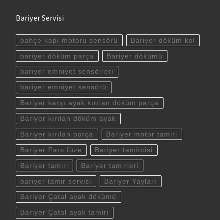
Bariyer Servisi
bahçe kapı motoru sensörü
Bariyer döküm kol
bariyer döküm parça
Bariyer dökümü
bariyer emniyet sensörleri
bariyer emniyet sensörü
Bariyer karşı ayak kırılan döküm parça
Bariyer kırılan döküm ayak
Bariyer kırılan parça
Bariyer motor tamiri
Bariyer Pars füze
Bariyer tamircisi
Bariyer tamiri
Bariyer tamirleri
bariyer tamir servisi
Bariyer Yayları
Bariyer Çatal ayak dökümü
Bariyer Çatal ayak tamiri