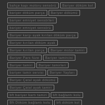
bahçe kapı motoru sensörü
Bariyer döküm kol
bariyer döküm parça
Bariyer dökümü
bariyer emniyet sensörleri
bariyer emniyet sensörü
Bariyer karşı ayak kırılan döküm parça
Bariyer kırılan döküm ayak
Bariyer kırılan parça
Bariyer motor tamiri
Bariyer Pars füze
Bariyer tamircisi
Bariyer tamiri
Bariyer tamirleri
bariyer tamir servisi
Bariyer Yayları
Bariyer Çatal ayak dökümü
Bariyer Çatal ayak tamiri
bft bariyer kartı tamiri
bft bağlantı kolu
Bft Döküm bağlantı kolu
bft döküm kol