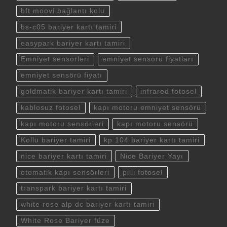
bft moovi bağlantı kolu
bs-c05 bariyer kartı tamiri
easypark bariyer kartı tamiri
Emniyet sensörleri
emniyet sensörü fiyatları
emniyet sensörü fiyatı
goldmatik bariyer kartı tamiri
infrared fotosel
kablosuz fotosel
kapı motoru emniyet sensörü
kapı motoru sensörleri
kapı motoru sensörü
Kollu bariyer tamiri
kp 104 bariyer kartı tamiri
nice bariyer kartı tamiri
Nice Bariyer Yayı
otomatik kapı sensörleri
pilli fotosel
transpark bariyer kartı tamiri
white rose alp dc bariyer kartı tamiri
White Rose Bariyer füze