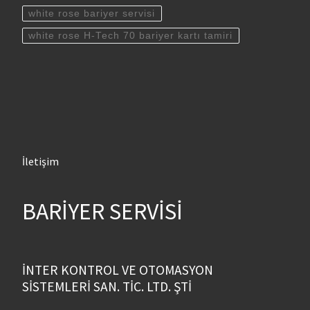
white rose bariyer servisi
white rose H-Tech 70 bariyer kartı tamiri
İletişim
BARİYER SERVİSİ
İNTER KONTROL VE OTOMASYON
SİSTEMLERİ SAN. TİC. LTD. ŞTİ