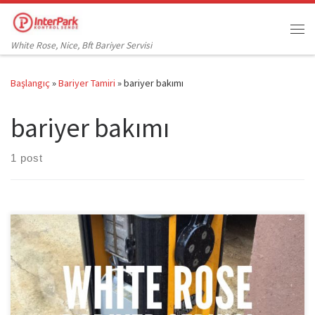
Skip to content
Me
White Rose, Nice, Bft Bariyer Servisi
Başlangıç
»
Bariyer Tamiri
»
bariyer bakımı
bariyer bakımı
1 post