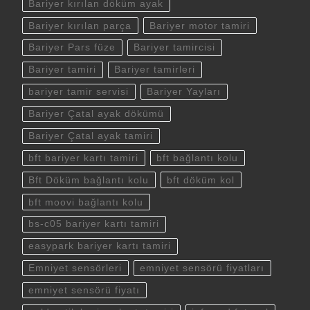
Bariyer kırılan döküm ayak
Bariyer kırılan parça
Bariyer motor tamiri
Bariyer Pars füze
Bariyer tamircisi
Bariyer tamiri
Bariyer tamirleri
bariyer tamir servisi
Bariyer Yayları
Bariyer Çatal ayak dökümü
Bariyer Çatal ayak tamiri
bft bariyer kartı tamiri
bft bağlantı kolu
Bft Döküm bağlantı kolu
bft döküm kol
bft moovi bağlantı kolu
bs-c05 bariyer kartı tamiri
easypark bariyer kartı tamiri
Emniyet sensörleri
emniyet sensörü fiyatları
emniyet sensörü fiyatı