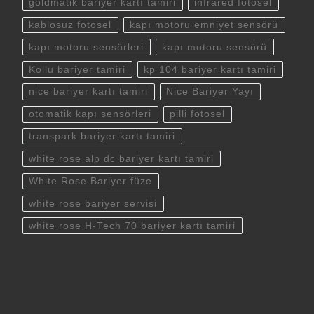
goldmatik bariyer kartı tamiri
infrared fotosel
kablosuz fotosel
kapı motoru emniyet sensörü
kapı motoru sensörleri
kapı motoru sensörü
Kollu bariyer tamiri
kp 104 bariyer kartı tamiri
nice bariyer kartı tamiri
Nice Bariyer Yayı
otomatik kapı sensörleri
pilli fotosel
transpark bariyer kartı tamiri
white rose alp dc bariyer kartı tamiri
White Rose Bariyer füze
white rose bariyer servisi
white rose H-Tech 70 bariyer kartı tamiri