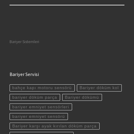
Bariyer Sistemleri
Bariyer Servisi
bahçe kapı motoru sensörü
Bariyer döküm kol
bariyer döküm parça
Bariyer dökümü
bariyer emniyet sensörleri
bariyer emniyet sensörü
Bariyer karşı ayak kırılan döküm parça